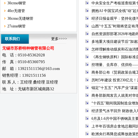
30crmo钢管
中央安全生产考核巡查组第
40cr无缝管
拥抱AI 中国宝武全线“动”起
30crmo无缝钢管
经济日报金观平：坚持化债
27simn钢管
山西“十五五”时期将坚定有
自然资源部部署2026年地
联系我们
更多>>>>
多地重大项目建设节后“加速
无锡市苏桥特种钢管有限公司
怎样理解推动煤炭和石油消
电 话：0510-85362028
《再生钢铁原料》国际标准
传 真：0510-85360795
控增量、去库存、优供给——
邮 箱：13921511156@163.com
商务部公布《贸易政策合规
销售经理：13921511156
历时5年建设 投资230亿
联 系 人：王经理 桑经理 豆经理
锚定“十五五” 汽车产业“谋
地 址：无锡市新区城南路32
商务部新闻发言人就美对华造
“十四五”期间我国制造业增
经济景气水平回升 财政收入
6月及1-6月中国不锈钢及
上半年百强房企拿地总额同
欧洲央行再降息或释放政策