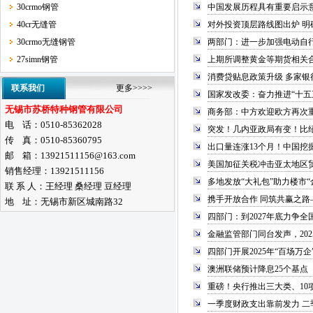
30crmo钢管
中国发展历程具有重要启示意
40cr无缝管
对外投资顶层路线图出炉 明
30crmo无缝钢管
两部门：进一步加强电动自
27simn钢管
上期所调整黄金等期货相关
消费贷贴息政策升级 多家银
联系我们
更多>>>>
国家发改委：奋力推进“十五
无锡市苏桥特种钢管有限公司
商务部：中方欢迎欧方再次
电 话：0510-85362028
突发！几内亚政局有变！比
传 真：0510-85360795
出口量连涨13个月！中国挖
邮 箱：13921511156@163.com
美国加征关税冲击亚太地区
销售经理：13921511156
多地发放“大礼包”助力楼市“
联 系 人：王经理 桑经理 豆经理
携手开放合作 同筑共赢之路
地 址：无锡市新区城南路32
四部门：到2027年底力争
金融监管部门同台发声，20
四部门开展2025年“百场万
澳洲联储预计降息25个基点
重磅！央行推出三大类、10
一季度财政支出靠前发力 二