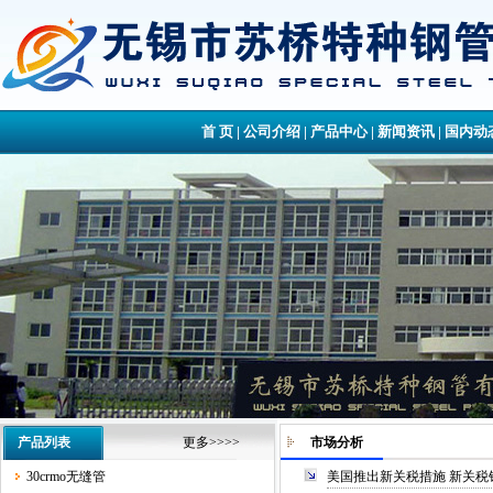
首 页
|
公司介绍
|
产品中心
|
新闻资讯
|
国内动
产品列表
更多>>>>
市场分析
30crmo无缝管
美国推出新关税措施 新关税针