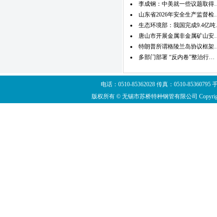
李成钢：中美就一些议题取得
山东省2026年安全生产监督检
生态环境部：我国完成9.4亿吨
唐山市开展金属非金属矿山安
特朗普所谓格陵兰岛协议框架
多部门部署 “反内卷”整治行…
电话：0510-85362028 传真：0510-8536
版权所有 © 无锡市苏桥特种钢管有限公司 Copyright ©