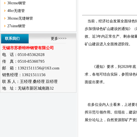
30crmo钢管
40cr无缝管
30crmo无缝钢管
当前，经济社会发展全面绿色转
27simn钢管
步加强绿色矿山建设的通知》（
效、近3年内正常生产、剩余储
联系我们
更多>>>>
矿山建设进入全面推进阶段。
无锡市苏桥特种钢管有限公司
电 话：0510-85362028
传 真：0510-85360795
《通知》要求，到2028年底
邮 箱：13921511156@163.com
求，各地可结合实际，参照绿色
销售经理：13921511156
联 系 人：王经理 桑经理 豆经理
面提出要求。
地 址：无锡市新区城南路32
在多位业内人士看来，上述要求
挥示范引领作用。但现在，建设
展分论坛上，自然资源部矿产资