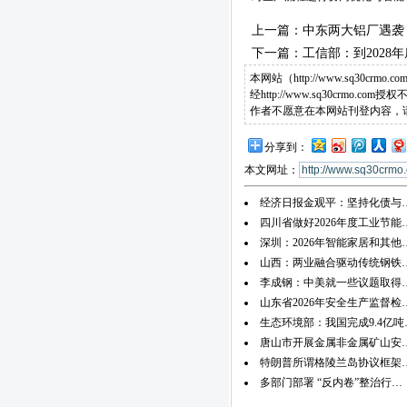
上一篇：
中东两大铝厂遇袭
下一篇：
工信部：到2028
本网站（http://www.sq
经http://www.sq30c
作者不愿意在本网站刊登内容，
分享到：
本文网址：
经济日报金观平：坚持化债与
四川省做好2026年度工业节能
深圳：2026年智能家居和其他
山西：两业融合驱动传统钢铁
李成钢：中美就一些议题取得
山东省2026年安全生产监督检
生态环境部：我国完成9.4亿吨
唐山市开展金属非金属矿山安
特朗普所谓格陵兰岛协议框架
多部门部署 “反内卷”整治行…