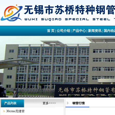
首 页
|
公司介绍
|
产品中心
|
新闻资讯
|
国内动
产品列表
更多>>>>
钢管行情
30crmo无缝管