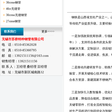
30crmo钢管
40cr无缝管
30crmo无缝钢管
钢铁是山西省支柱产业之一。山
27simn钢管
等传统产业提质升级。主要经验
联系我们
更多>>>>
一是加强政策统筹协调，引领融合
无锡市苏桥特种钢管有限公司
年）》，支持符合条件的龙头骨
电 话：0510-85362028
体解决方案、定制设计、供应链
传 真：0510-85360795
干流通走廊，促进煤炭、焦炭、
邮 箱：13921511156@163.com
销售经理：13921511156
联 系 人：王经理 桑经理 豆经理
二是推动共建研发平台，助推产
地 址：无锡市新区城南路32
验室，开展关键核心技术研发，
合各方资源，新建国家不锈钢产业
三是加快引入数智服务，优化生
品质量，降低综合能耗。晋钢控
关键零部件，打造全流程智能化
对生产流程进行协同优化与智能