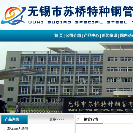
首 页
|
公司介绍
|
产品中心
|
新闻资讯
|
国内动
产品列表
更多>>>>
钢管行情
30crmo无缝管