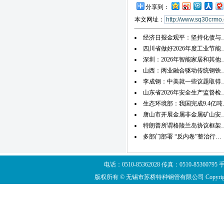
分享到：
本文网址：
经济日报金观平：坚持化债与
四川省做好2026年度工业节能
深圳：2026年智能家居和其他
山西：两业融合驱动传统钢铁
李成钢：中美就一些议题取得
山东省2026年安全生产监督检
生态环境部：我国完成9.4亿吨
唐山市开展金属非金属矿山安
特朗普所谓格陵兰岛协议框架
多部门部署 “反内卷”整治行…
电话：0510-85362028 传真：0510-8536
版权所有 © 无锡市苏桥特种钢管有限公司 Copyright ©