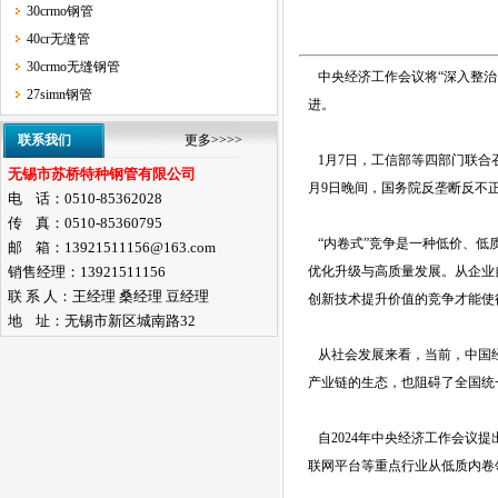
30crmo钢管
40cr无缝管
30crmo无缝钢管
中央经济工作会议将“深入整治‘
27simn钢管
进。
联系我们
更多>>>>
1月7日，工信部等四部门联合
无锡市苏桥特种钢管有限公司
月9日晚间，国务院反垄断反不
电 话：0510-85362028
传 真：0510-85360795
“内卷式”竞争是一种低价、低
邮 箱：13921511156@163.com
销售经理：13921511156
优化升级与高质量发展。从企业
联 系 人：王经理 桑经理 豆经理
创新技术提升价值的竞争才能使
地 址：无锡市新区城南路32
从社会发展来看，当前，中国经
产业链的生态，也阻碍了全国统
自2024年中央经济工作会议提
联网平台等重点行业从低质内卷