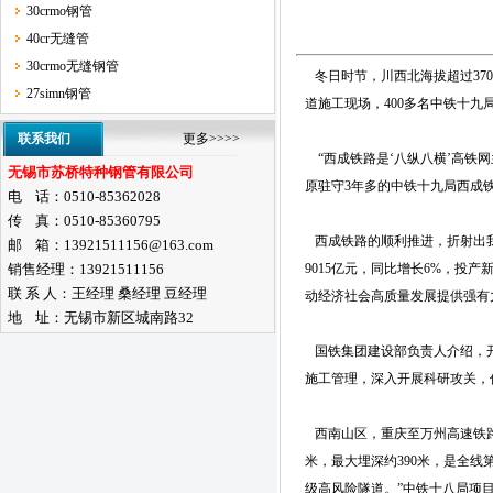
30crmo钢管
40cr无缝管
30crmo无缝钢管
冬日时节，川西北海拔超过37
27simn钢管
道施工现场，400多名中铁十
联系我们
更多>>>>
“西成铁路是‘八纵八横’高铁
无锡市苏桥特种钢管有限公司
原驻守3年多的中铁十九局西成
电 话：0510-85362028
传 真：0510-85360795
西成铁路的顺利推进，折射出我
邮 箱：13921511156@163.com
销售经理：13921511156
9015亿元，同比增长6%，投
联 系 人：王经理 桑经理 豆经理
动经济社会高质量发展提供强有
地 址：无锡市新区城南路32
国铁集团建设部负责人介绍，开
施工管理，深入开展科研攻关，
西南山区，重庆至万州高速铁路
米，最大埋深约390米，是全
级高风险隧道。”中铁十八局项