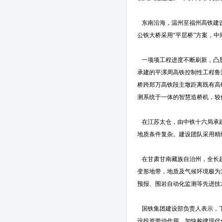
东南沿海，温州至福州高铁建设
公铁大桥采用“平层桥”方案，中
一项项工程进度不断刷新，凸显
承建的平漯周高铁控制性工程鲁
桥跨郑万高铁段主墩距离既有高
测系统于一体的智慧造桥机，较
在江苏太仓，由中铁十六局承建
地质条件复杂。建设团队采用精
在甘肃甘南藏族自治州，全长超
变形地带，地质及气候环境极为
预报、围岩自动化监测等先进技
国铁集团建设部负责人表示，下
设投资带动作用，加快构建现代