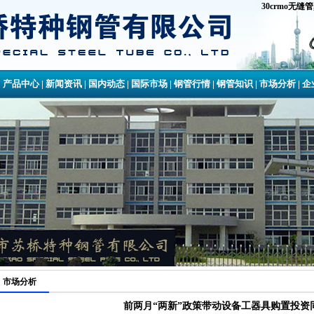
30crmo无缝管
|
产品中心
|
新闻资讯
|
国内动态
|
国际市场
|
钢管行情
|
钢管知识
|
市场分析
|
企
市场分析
前两月“两新”政策带动设备工器具购置投资