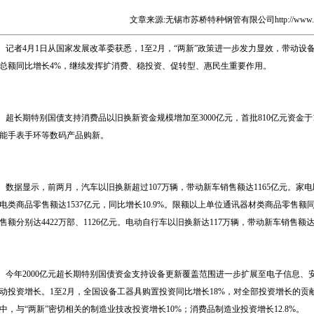
文章来源:无锡市苏桥特种钢管有限公司
http://www
记者4月1日从国家发展改革委获悉，1至2月，“两新”政策进一步发力显效，带动设
总额同比增长4%，继续发挥扩消费、稳投资、促转型、惠民生重要作用。
超长期特别国债支持消费品以旧换新资金规模增加至3000亿元，首批810亿元资金
能手表手环等数码产品购新。
数据显示，前两月，汽车以旧换新超过107万辆，带动新车销售额达1165亿元。家电
电类商品零售额达1537亿元，同比增长10.9%。限额以上单位通讯器材类商品零售额同比
售额分别达4422万部、1126亿元。电动自行车以旧换新达117万辆，带动新车销售额达
今年2000亿元超长期特别国债资金支持设备更新覆盖范围进一步扩展至电子信息、
动投资增长。1至2月，全国设备工器具购置投资同比增长18%，对全部投资增长的贡献率
中，与“两新”密切相关的制造业技改投资增长10%；消费品制造业投资增长12.8%。