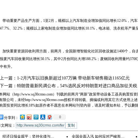
带动重要产品生产方面，1至2月，规模以上汽车制造业增加值同比增长12.0%，汽车
47.7%、32.2%；规模以上家电制造业增加值同比增长10.1%，电冰箱、洗衣机等产
加快重要资源回收利用方面，前两月，全国新增智能化社区回收设施近1400个，自去年
报废汽车回收量同比增长50.1%，其中2月份同比大增188.2%；废钢回收利用量约37
中有升。
上一篇：
1-2月汽车以旧换新超过107万辆 带动新车销售额达1165亿元
下一篇：
特朗普最新民调公布，54%选民反对特朗普对进口商品加征关税
本网站（http://www.sq30crmo.com）刊载的前两月“两新”政策带动设备工器具
有限公司，未经http://www.sq30crmo.com授权不得转载、摘编或利用其它方式
购置投资同比增长18%如原作者不愿意在本网站刊登内容，请及时通知本站，予以删
0
分享到：
本文网址：
经济日报金观平：坚持化债与…
全国全面入汛 如何应对严峻形…