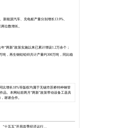
、新能源汽车、充电桩产量分别增长13.9%、
量呈两位数增长。
“两新”政策实施以来已累计增设1.2万余个；
00万吨，再生铜铝铅锌共计产量约300万吨，同比稳
购置投资同比增长18%等版权均属于无锡市苏桥特种钢管
使用上述作品。本网站前两月“两新”政策带动设备工器具
除，谢谢合作。
“十五五”开局首季经济运行…