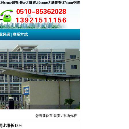
,
30crmo钢管
,
40cr无缝管
,
30crmo无缝钢管
,
27simn钢管
业风采
|
联系方式
您当前位置:
首页
/ 市场分析
同比增长18%